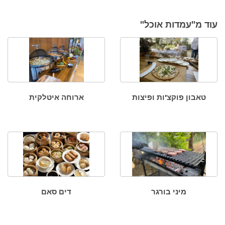
עוד מ"עמדות אוכל"
טאבון פוקצ'ות ופיצות
ארוחה איטלקית
מיני בורגר
דים סאם